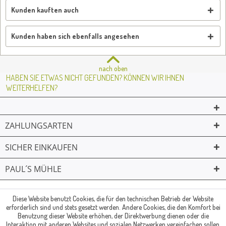
Kunden kauften auch
Kunden haben sich ebenfalls angesehen
nach oben
HABEN SIE ETWAS NICHT GEFUNDEN? KÖNNEN WIR IHNEN
WEITERHELFEN?
ZAHLUNGSARTEN
SICHER EINKAUFEN
PAUL´S MÜHLE
02361 -23231
Mailkontakt
Facebook
© Paul's Mühle | Inhaber: Christof Paul e.K. | Westring 2 | 45659
Diese Website benutzt Cookies, die für den technischen Betrieb der Website
erforderlich sind und stets gesetzt werden. Andere Cookies, die den Komfort bei
Recklinghausen
Benutzung dieser Website erhöhen, der Direktwerbung dienen oder die
Fax: 02361 -28831 | E-Mail: info@pauls-muehle.de
Interaktion mit anderen Websites und sozialen Netzwerken vereinfachen sollen,