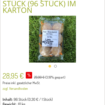
STÜCK (96 STÜCK) IM
KARTON
28,95 €
29,90 €
(
3,18
% gespart)
Preise inkl. gesetzlicher MwSt.
zzgl. Versandkosten
Inhalt:
96 Stück (
0,30 €
/ 1 Stück)
Gewicht :
10 kg