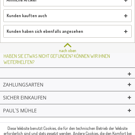
Kunden kauften auch
Kunden haben sich ebenfalls angesehen
nach oben
HABEN SIE ETWAS NICHT GEFUNDEN? KÖNNEN WIR IHNEN
WEITERHELFEN?
ZAHLUNGSARTEN
SICHER EINKAUFEN
PAUL´S MÜHLE
02361 -23231
Mailkontakt
Facebook
© Paul's Mühle | Inhaber: Christof Paul e.K. | Westring 2 | 45659
Diese Website benutzt Cookies, die für den technischen Betrieb der Website
erforderlich sind und stets gesetzt werden. Andere Cookies, die den Komfort bei
Recklinghausen