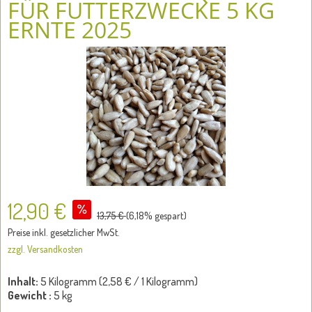
FÜR FUTTERZWECKE 5 KG
ERNTE 2025
12,90 €
13,75 €
(
6,18
% gespart)
Preise inkl. gesetzlicher MwSt.
zzgl. Versandkosten
Inhalt:
5 Kilogramm (
2,58 €
/ 1 Kilogramm)
Gewicht :
5 kg