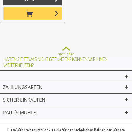
nach oben
HABEN SIE ETWAS NICHT GEFUNDEN? KÖNNEN WIR IHNEN
WEITERHELFEN?
ZAHLUNGSARTEN
SICHER EINKAUFEN
PAUL´S MÜHLE
02361 -23231
Mailkontakt
Facebook
© Paul's Mühle | Inhaber: Christof Paul e.K. | Westring 2 | 45659
Diese Website benutzt Cookies, die für den technischen Betrieb der Website