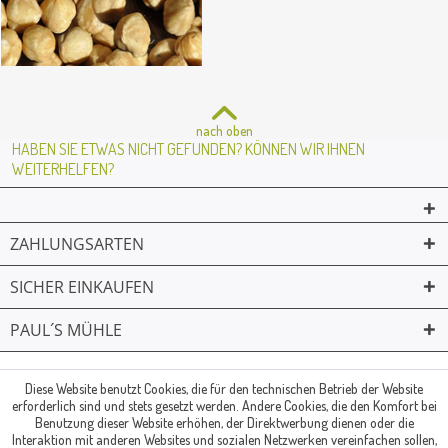
nach oben
HABEN SIE ETWAS NICHT GEFUNDEN? KÖNNEN WIR IHNEN
WEITERHELFEN?
ZAHLUNGSARTEN
SICHER EINKAUFEN
PAUL´S MÜHLE
02361 -23231
Mailkontakt
Facebook
© Paul's Mühle | Inhaber: Christof Paul e.K. | Westring 2 | 45659
Diese Website benutzt Cookies, die für den technischen Betrieb der Website
erforderlich sind und stets gesetzt werden. Andere Cookies, die den Komfort bei
Recklinghausen
Benutzung dieser Website erhöhen, der Direktwerbung dienen oder die
Fax: 02361 -28831 | E-Mail: info@pauls-muehle.de
Interaktion mit anderen Websites und sozialen Netzwerken vereinfachen sollen,