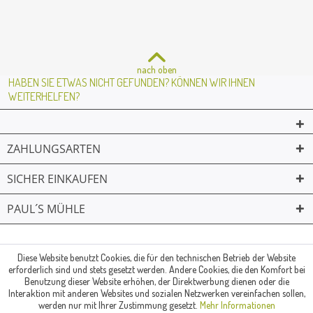
nach oben
HABEN SIE ETWAS NICHT GEFUNDEN? KÖNNEN WIR IHNEN
WEITERHELFEN?
ZAHLUNGSARTEN
SICHER EINKAUFEN
PAUL´S MÜHLE
02361 -23231
Mailkontakt
Facebook
© Paul's Mühle | Inhaber: Christof Paul e.K. | Westring 2 | 45659
Diese Website benutzt Cookies, die für den technischen Betrieb der Website
Recklinghausen
erforderlich sind und stets gesetzt werden. Andere Cookies, die den Komfort bei
Fax: 02361 -28831 | E-Mail: info@pauls-muehle.de
Benutzung dieser Website erhöhen, der Direktwerbung dienen oder die
Interaktion mit anderen Websites und sozialen Netzwerken vereinfachen sollen,
werden nur mit Ihrer Zustimmung gesetzt.
Mehr Informationen