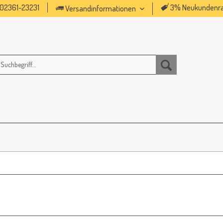
02361-23231
3% Neukundenra
Versandinformationen