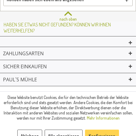
nach oben
HABEN SIE ETWAS NICHT GEFUNDEN? KÖNNEN WIR IHNEN
WEITERHELFEN?
ZAHLUNGSARTEN
SICHER EINKAUFEN
PAUL´S MÜHLE
02361 -23231
Mailkontakt
Facebook
© Paul's Mühle | Inhaber: Christof Paul e.K. | Westring 2 | 45659
Diese Website benutzt Cookies, die für den technischen Betrieb der Website
erforderlich sind und stets gesetzt werden. Andere Cookies, die den Komfort bei
Recklinghausen
Benutzung dieser Website erhöhen, der Direktwerbung dienen oder die
Fax: 02361 -28831 | E-Mail: info@pauls-muehle.de
Interaktion mit anderen Websites und sozialen Netzwerken vereinfachen sollen,
werden nur mit Ihrer Zustimmung gesetzt.
Mehr Informationen
Ablehnen
Alle akzeptieren
Konfigurieren