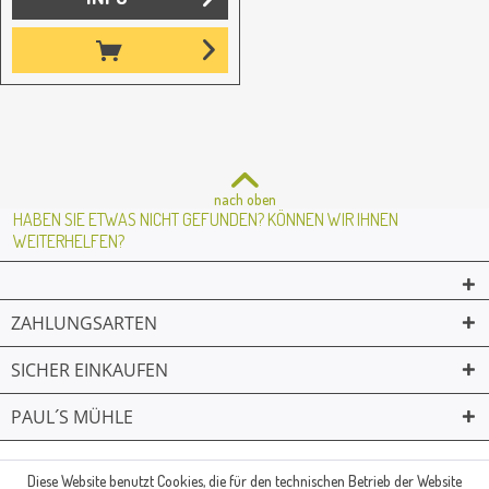
nach oben
HABEN SIE ETWAS NICHT GEFUNDEN? KÖNNEN WIR IHNEN
WEITERHELFEN?
ZAHLUNGSARTEN
SICHER EINKAUFEN
PAUL´S MÜHLE
02361 -23231
Mailkontakt
Facebook
© Paul's Mühle | Inhaber: Christof Paul e.K. | Westring 2 | 45659
Diese Website benutzt Cookies, die für den technischen Betrieb der Website