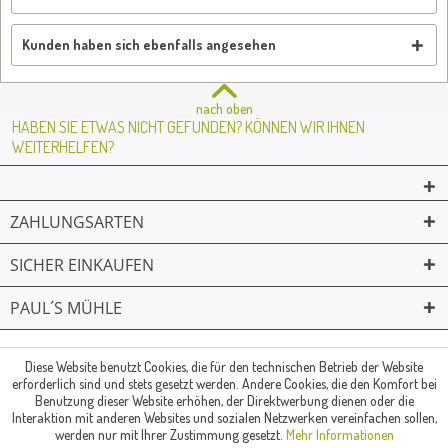
Kunden haben sich ebenfalls angesehen
nach oben
HABEN SIE ETWAS NICHT GEFUNDEN? KÖNNEN WIR IHNEN
WEITERHELFEN?
ZAHLUNGSARTEN
SICHER EINKAUFEN
PAUL´S MÜHLE
02361 -23231
Mailkontakt
Facebook
© Paul's Mühle | Inhaber: Christof Paul e.K. | Westring 2 | 45659
Diese Website benutzt Cookies, die für den technischen Betrieb der Website
erforderlich sind und stets gesetzt werden. Andere Cookies, die den Komfort bei
Recklinghausen
Benutzung dieser Website erhöhen, der Direktwerbung dienen oder die
Fax: 02361 -28831 | E-Mail: info@pauls-muehle.de
Interaktion mit anderen Websites und sozialen Netzwerken vereinfachen sollen,
werden nur mit Ihrer Zustimmung gesetzt.
Mehr Informationen