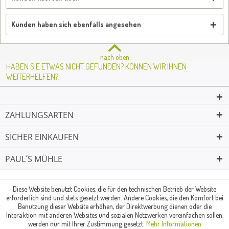
Kunden haben sich ebenfalls angesehen
nach oben
HABEN SIE ETWAS NICHT GEFUNDEN? KÖNNEN WIR IHNEN
WEITERHELFEN?
ZAHLUNGSARTEN
SICHER EINKAUFEN
PAUL´S MÜHLE
02361 -23231
Mailkontakt
Facebook
© Paul's Mühle | Inhaber: Christof Paul e.K. | Westring 2 | 45659
Diese Website benutzt Cookies, die für den technischen Betrieb der Website
erforderlich sind und stets gesetzt werden. Andere Cookies, die den Komfort bei
Recklinghausen
Benutzung dieser Website erhöhen, der Direktwerbung dienen oder die
Fax: 02361 -28831 | E-Mail: info@pauls-muehle.de
Interaktion mit anderen Websites und sozialen Netzwerken vereinfachen sollen,
werden nur mit Ihrer Zustimmung gesetzt.
Mehr Informationen