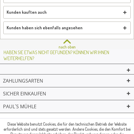
Kunden kauften auch
Kunden haben sich ebenfalls angesehen
nach oben
HABEN SIE ETWAS NICHT GEFUNDEN? KÖNNEN WIR IHNEN
WEITERHELFEN?
ZAHLUNGSARTEN
SICHER EINKAUFEN
PAUL´S MÜHLE
02361 -23231
Mailkontakt
Facebook
© Paul's Mühle | Inhaber: Christof Paul e.K. | Westring 2 | 45659
Diese Website benutzt Cookies, die für den technischen Betrieb der Website
erforderlich sind und stets gesetzt werden. Andere Cookies, die den Komfort bei
Recklinghausen