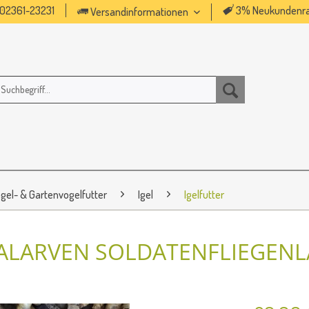
02361-23231
3% Neukundenra
Versandinformationen
gel- & Gartenvogelfutter
Igel
Igelfutter
ALARVEN SOLDATENFLIEGENL