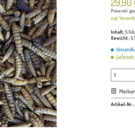
29,90
Preise inkl. ge
zzgl. Versandk
Inhalt:
5 Ki
Gewicht :
5 
Versandkos
Lieferzeit
Merke
Artikel-Nr.: