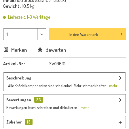
Inhalt:
100 Stück (
0,25 €
/ 1 Stück)
Gewicht :
10.5 kg
Lieferzeit: 1-3 Werktage
In den
Warenkorb
Merken
Bewerten
Artikel-Nr.:
SW10601
Beschreibung
Alle Knödelkomponenten sind schalenlos! Sehr schmackhafter...
mehr
Bewertungen
33
Bewertungen lesen, schreiben und diskutieren...
mehr
Zubehör
13