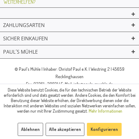
WEITERHELFEN?
ZAHLUNGSARTEN
SICHER EINKAUFEN
PAUL´S MÜHLE
02361 -23231
Mailkontakt
Facebook
© Paul's Mühle | Inhaber: Christof Paul e.K. | Westring 2 | 45659
Recklinghausen
Fax: 02361 -28831 | E-Mail: info@pauls-muehle.de
Diese Website benutzt Cookies, die für den technischen Betrieb der Website
erforderlich sind und stets gesetzt werden. Andere Cookies, die den Komfort bei
Benutzung dieser Website erhöhen, der Direktwerbung dienen oder die
Interaktion mit anderen Websites und sozialen Netzwerken vereinfachen sollen,
werden nur mit Ihrer Zustimmung gesetzt.
Mehr Informationen
Ablehnen
Alle akzeptieren
Konfigurieren