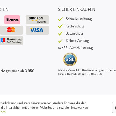
RTEN
SICHER EINKAUFEN
Schnelle Lieferung
Käuferschutz
Datenschutz
Sichere Zahlung
mit SSL-Verschlüsselung
Wir sind ein nach EG Öko-Verordnung zertifizierter
ht gestaffelt:
ab 3,95€
Für alle Bio Produkte gilt: DE-Öko-006
rderlich sind und stets gesetzt werden. Andere Cookies, die den
© Paul's Mühle | Inhaber: Christof Paul e.K. | Westring 2 | 45659 Recklinghausen
 die Interaktion mit anderen Websites und sozialen Netzwerken
Fax: 02361 -28831 | E-Mail: info@pauls-muehle.de
onen