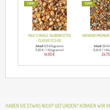
TIPP!
TIPP!
PAUL'S MÜHLE TAUBENFUTTER
MATADOR PREMIUM 
CLASSIC 12,5 KG
Inhalt
12.5 Kilogramm
Inhalt
20 K
(1,20 € / 1 Kilogramm)
(1,24 € / 1 K
14,95 €
24,75
HABEN SIE ETWAS NICHT GEFUNDEN? KÖNNEN WIR I