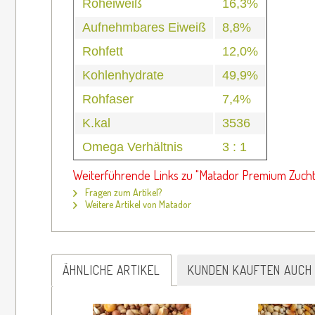
Roheiweiß
16,3%
Aufnehmbares Eiweiß
8,8%
Rohfett
12,0%
Kohlenhydrate
49,9%
Rohfaser
7,4%
K.kal
3536
Omega Verhältnis
3 : 1
Weiterführende Links zu "Matador Premium Zucht
Fragen zum Artikel?
Weitere Artikel von Matador
ÄHNLICHE ARTIKEL
KUNDEN KAUFTEN AUCH