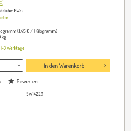
€
setzlicher MwSt.
osten
ilogramm (
1,45 €
/ 1 Kilogramm)
 kg
: 1-3 Werktage
In den
Warenkorb
n
Bewerten
SW14229