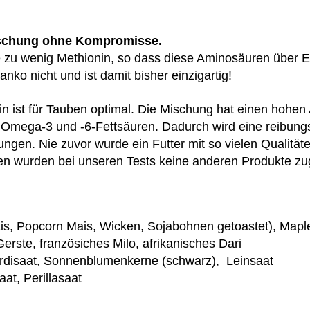
ischung ohne Kompromisse.
zu wenig Methionin, so dass diese Aminosäuren über Er
o nicht und ist damit bisher einzigartig!
n ist für Tauben optimal. Die Mischung hat einen hohen
n Omega-3 und -6-Fettsäuren. Dadurch wird eine reibungs
gen. Nie zuvor wurde ein Futter mit so vielen Qualitäten
n wurden bei unseren Tests keine anderen Produkte zug
is,
Popcorn Mais,
Wicken,
Sojabohnen
getoastet),
Mapl
Gerste,
französiches Milo,
afrikanisches Dari
rdisaat,
Sonnenblumenkerne (
schwarz),
Leinsaat
aat,
Perillasaat