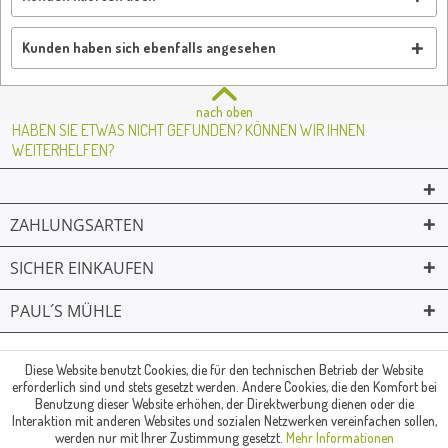
Kunden haben sich ebenfalls angesehen
nach oben
HABEN SIE ETWAS NICHT GEFUNDEN? KÖNNEN WIR IHNEN
WEITERHELFEN?
ZAHLUNGSARTEN
SICHER EINKAUFEN
PAUL´S MÜHLE
02361 -23231
Mailkontakt
Facebook
© Paul's Mühle | Inhaber: Christof Paul e.K. | Westring 2 | 45659
Diese Website benutzt Cookies, die für den technischen Betrieb der Website
erforderlich sind und stets gesetzt werden. Andere Cookies, die den Komfort bei
Recklinghausen
Benutzung dieser Website erhöhen, der Direktwerbung dienen oder die
Fax: 02361 -28831 | E-Mail: info@pauls-muehle.de
Interaktion mit anderen Websites und sozialen Netzwerken vereinfachen sollen,
werden nur mit Ihrer Zustimmung gesetzt.
Mehr Informationen