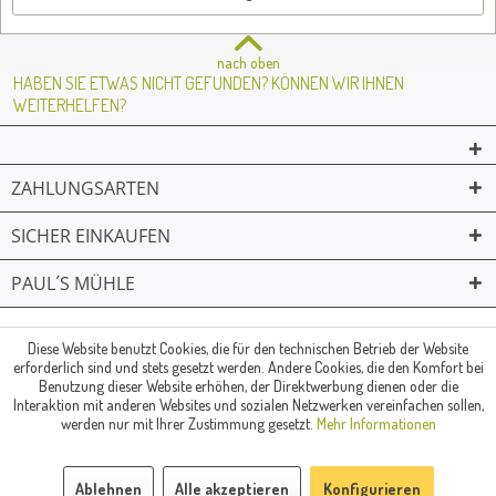
nach oben
HABEN SIE ETWAS NICHT GEFUNDEN? KÖNNEN WIR IHNEN
WEITERHELFEN?
ZAHLUNGSARTEN
SICHER EINKAUFEN
PAUL´S MÜHLE
02361 -23231
Mailkontakt
Facebook
© Paul's Mühle | Inhaber: Christof Paul e.K. | Westring 2 | 45659
Diese Website benutzt Cookies, die für den technischen Betrieb der Website
erforderlich sind und stets gesetzt werden. Andere Cookies, die den Komfort bei
Recklinghausen
Benutzung dieser Website erhöhen, der Direktwerbung dienen oder die
Fax: 02361 -28831 | E-Mail: info@pauls-muehle.de
Interaktion mit anderen Websites und sozialen Netzwerken vereinfachen sollen,
werden nur mit Ihrer Zustimmung gesetzt.
Mehr Informationen
Ablehnen
Alle akzeptieren
Konfigurieren