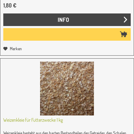
1,80 €
INFO
Merken
Weizenkleie für Futterzwecke 1 kg
Weizenkleie besteht aus den harten Bestandteilen des Getreides, den Schalen,