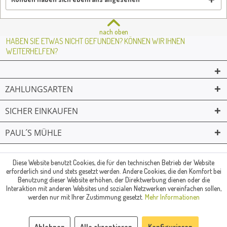
nach oben
HABEN SIE ETWAS NICHT GEFUNDEN? KÖNNEN WIR IHNEN
WEITERHELFEN?
ZAHLUNGSARTEN
SICHER EINKAUFEN
PAUL´S MÜHLE
02361 -23231
Mailkontakt
Facebook
© Paul's Mühle | Inhaber: Christof Paul e.K. | Westring 2 | 45659
Diese Website benutzt Cookies, die für den technischen Betrieb der Website
erforderlich sind und stets gesetzt werden. Andere Cookies, die den Komfort bei
Recklinghausen
Benutzung dieser Website erhöhen, der Direktwerbung dienen oder die
Fax: 02361 -28831 | E-Mail: info@pauls-muehle.de
Interaktion mit anderen Websites und sozialen Netzwerken vereinfachen sollen,
werden nur mit Ihrer Zustimmung gesetzt.
Mehr Informationen
Ablehnen
Alle akzeptieren
Konfigurieren