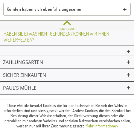
Kunden haben sich ebenfalls angesehen
nach oben
HABEN SIE ETWAS NICHT GEFUNDEN? KÖNNEN WIR IHNEN
WEITERHELFEN?
ZAHLUNGSARTEN
SICHER EINKAUFEN
PAUL´S MÜHLE
02361 -23231
Mailkontakt
Facebook
© Paul's Mühle | Inhaber: Christof Paul e.K. | Westring 2 | 45659
Diese Website benutzt Cookies, die für den technischen Betrieb der Website
erforderlich sind und stets gesetzt werden. Andere Cookies, die den Komfort bei
Recklinghausen
Benutzung dieser Website erhöhen, der Direktwerbung dienen oder die
Fax: 02361 -28831 | E-Mail: info@pauls-muehle.de
Interaktion mit anderen Websites und sozialen Netzwerken vereinfachen sollen,
werden nur mit Ihrer Zustimmung gesetzt.
Mehr Informationen