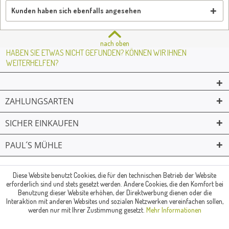
Kunden haben sich ebenfalls angesehen
nach oben
HABEN SIE ETWAS NICHT GEFUNDEN? KÖNNEN WIR IHNEN
WEITERHELFEN?
ZAHLUNGSARTEN
SICHER EINKAUFEN
PAUL´S MÜHLE
02361 -23231
Mailkontakt
Facebook
© Paul's Mühle | Inhaber: Christof Paul e.K. | Westring 2 | 45659
Diese Website benutzt Cookies, die für den technischen Betrieb der Website
erforderlich sind und stets gesetzt werden. Andere Cookies, die den Komfort bei
Recklinghausen
Benutzung dieser Website erhöhen, der Direktwerbung dienen oder die
Fax: 02361 -28831 | E-Mail: info@pauls-muehle.de
Interaktion mit anderen Websites und sozialen Netzwerken vereinfachen sollen,
werden nur mit Ihrer Zustimmung gesetzt.
Mehr Informationen