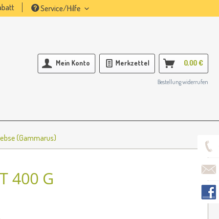
batt
Service/Hilfe
Mein Konto
Merkzettel
0,00 €
Bestellung widerrufen
rebse (Gammarus)
 400 G