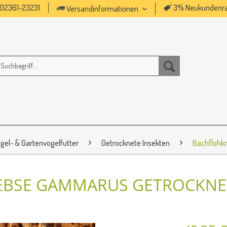
02361-23231
3% Neukundenra
Versandinformationen
gel- & Gartenvogelfutter
Getrocknete Insekten
Bachflohk
BSE GAMMARUS GETROCKNET