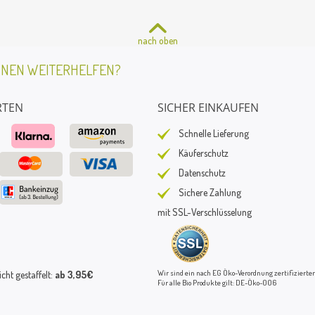
nach oben
HNEN WEITERHELFEN?
RTEN
SICHER EINKAUFEN
Schnelle Lieferung
Käuferschutz
Datenschutz
Sichere Zahlung
mit SSL-Verschlüsselung
Wir sind ein nach EG Öko-Verordnung zertifizierter
ht gestaffelt:
ab 3,95€
Für alle Bio Produkte gilt: DE-Öko-006