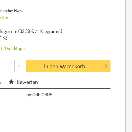
€
setzlicher MwSt.
osten
Kilogramm (
32,38 €
/ 1 Kilogramm)
4 kg
: 1-3 Werktage
In den
Warenkorb
n
Bewerten
pm00001695