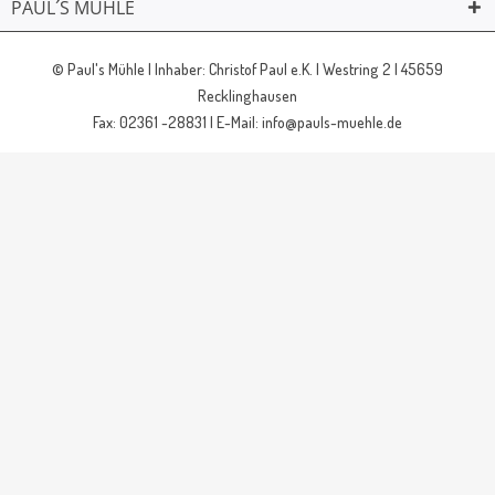
PAUL´S MÜHLE
02361 -23231
Mailkontakt
Facebook
© Paul's Mühle | Inhaber: Christof Paul e.K. | Westring 2 | 45659
Recklinghausen
Fax: 02361 -28831 | E-Mail: info@pauls-muehle.de