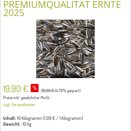
PREMIUMQUALITÄT ERNTE
2025
19,90 €
20,90 €
(
4,78
% gespart)
Preise inkl. gesetzlicher MwSt.
zzgl. Versandkosten
Inhalt:
10 Kilogramm (
1,99 €
/ 1 Kilogramm)
Gewicht :
10 kg