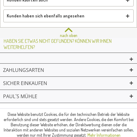
Kunden haben sich ebenfalls angesehen
nach oben
HABEN SIE ETWAS NICHT GEFUNDEN? KÖNNEN WIR IHNEN
WEITERHELFEN?
ZAHLUNGSARTEN
SICHER EINKAUFEN
PAUL´S MÜHLE
02361 -23231
Mailkontakt
Facebook
© Paul's Mühle | Inhaber: Christof Paul e.K. | Westring 2 | 45659
Diese Website benutzt Cookies, die für den technischen Betrieb der Website
erforderlich sind und stets gesetzt werden. Andere Cookies, die den Komfort bei
Recklinghausen
Benutzung dieser Website erhöhen, der Direktwerbung dienen oder die
Fax: 02361 -28831 | E-Mail: info@pauls-muehle.de
Interaktion mit anderen Websites und sozialen Netzwerken vereinfachen sollen,
werden nur mit Ihrer Zustimmung gesetzt.
Mehr Informationen