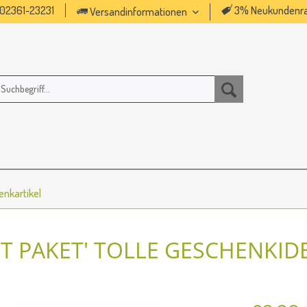
02361-23231
3% Neukundenra
Versandinformationen
nkartikel
 PAKET' TOLLE GESCHENKIDE