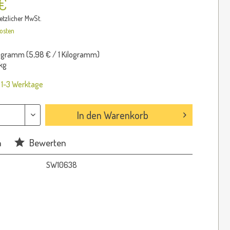
 €
setzlicher MwSt.
osten
logramm (
5,98 €
/ 1 Kilogramm)
kg
: 1-3 Werktage
In den
Warenkorb
n
Bewerten
SW10638