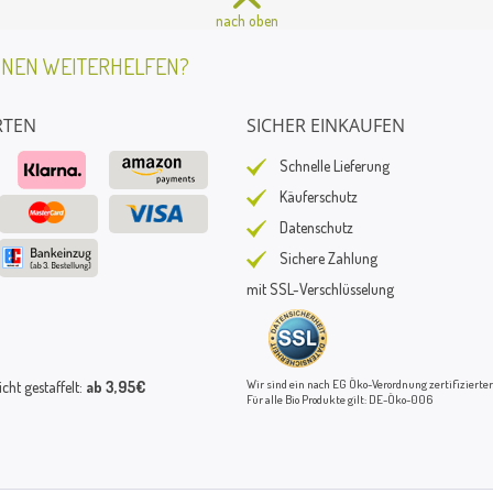
nach oben
HNEN WEITERHELFEN?
RTEN
SICHER EINKAUFEN
Schnelle Lieferung
Käuferschutz
Datenschutz
Sichere Zahlung
mit SSL-Verschlüsselung
Wir sind ein nach EG Öko-Verordnung zertifizierter
ht gestaffelt:
ab 3,95€
Für alle Bio Produkte gilt: DE-Öko-006