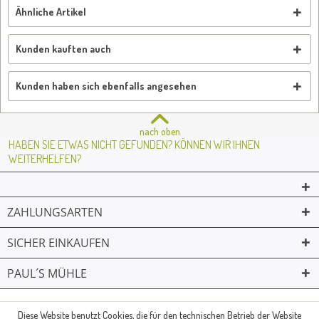
Ähnliche Artikel
Kunden kauften auch
Kunden haben sich ebenfalls angesehen
nach oben
HABEN SIE ETWAS NICHT GEFUNDEN? KÖNNEN WIR IHNEN
WEITERHELFEN?
ZAHLUNGSARTEN
SICHER EINKAUFEN
PAUL´S MÜHLE
02361 -23231
Mailkontakt
Facebook
© Paul's Mühle | Inhaber: Christof Paul e.K. | Westring 2 | 45659
Diese Website benutzt Cookies, die für den technischen Betrieb der Website