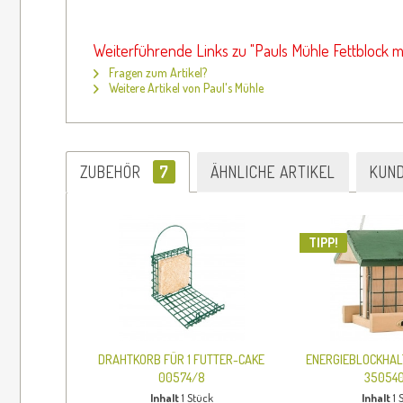
Weiterführende Links zu "Pauls Mühle Fettblock m
Fragen zum Artikel?
Weitere Artikel von Paul's Mühle
ZUBEHÖR
7
ÄHNLICHE ARTIKEL
KUN
TIPP!
DRAHTKORB FÜR 1 FUTTER-CAKE
ENERGIEBLOCKHAL
00574/8
350540
Inhalt
1 Stück
Inhalt
1 