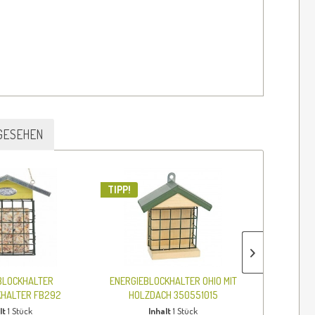
GESEHEN
TIPP!
BLOCKHALTER
ENERGIEBLOCKHALTER OHIO MIT
ENERGIE
KHALTER FB292
HOLZDACH 350551015
lt
1 Stück
Inhalt
1 Stück