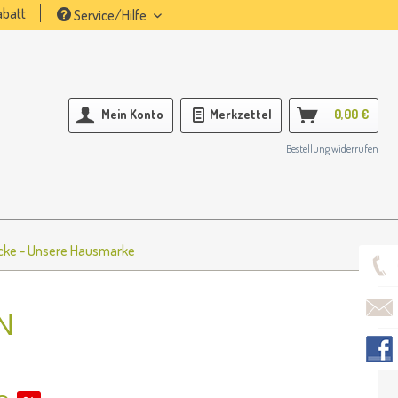
batt
Service/Hilfe
Mein Konto
Merkzettel
0,00 €
Bestellung widerrufen
öcke - Unsere Hausmarke
N