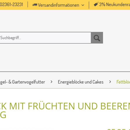
02361-23231
3% Neukundenra
Versandinformationen
gel- & Gartenvogelfutter
Energieblöcke und Cakes
Fettbl
K MIT FRÜCHTEN UND BEERE
 G