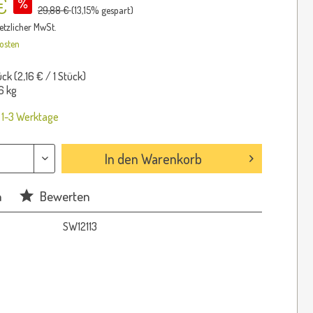
€
29,88 €
(
13,15
% gespart)
setzlicher MwSt.
osten
ück (
2,16 €
/ 1 Stück)
6 kg
: 1-3 Werktage
In den
Warenkorb
n
Bewerten
SW12113