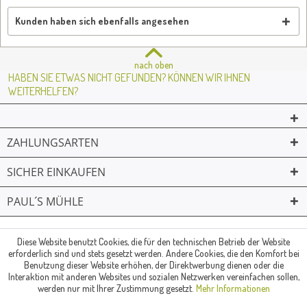
Kunden haben sich ebenfalls angesehen
nach oben
HABEN SIE ETWAS NICHT GEFUNDEN? KÖNNEN WIR IHNEN
WEITERHELFEN?
ZAHLUNGSARTEN
SICHER EINKAUFEN
PAUL´S MÜHLE
02361 -23231
Mailkontakt
Facebook
© Paul's Mühle | Inhaber: Christof Paul e.K. | Westring 2 | 45659
Diese Website benutzt Cookies, die für den technischen Betrieb der Website
erforderlich sind und stets gesetzt werden. Andere Cookies, die den Komfort bei
Recklinghausen
Benutzung dieser Website erhöhen, der Direktwerbung dienen oder die
Fax: 02361 -28831 | E-Mail: info@pauls-muehle.de
Interaktion mit anderen Websites und sozialen Netzwerken vereinfachen sollen,
werden nur mit Ihrer Zustimmung gesetzt.
Mehr Informationen