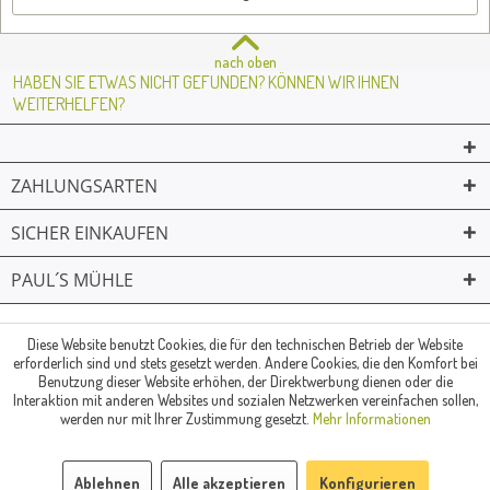
nach oben
HABEN SIE ETWAS NICHT GEFUNDEN? KÖNNEN WIR IHNEN
WEITERHELFEN?
ZAHLUNGSARTEN
SICHER EINKAUFEN
PAUL´S MÜHLE
02361 -23231
Mailkontakt
Facebook
© Paul's Mühle | Inhaber: Christof Paul e.K. | Westring 2 | 45659
Diese Website benutzt Cookies, die für den technischen Betrieb der Website
erforderlich sind und stets gesetzt werden. Andere Cookies, die den Komfort bei
Recklinghausen
Benutzung dieser Website erhöhen, der Direktwerbung dienen oder die
Fax: 02361 -28831 | E-Mail: info@pauls-muehle.de
Interaktion mit anderen Websites und sozialen Netzwerken vereinfachen sollen,
werden nur mit Ihrer Zustimmung gesetzt.
Mehr Informationen
Ablehnen
Alle akzeptieren
Konfigurieren