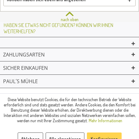
nach oben
HABEN SIE ETWAS NICHT GEFUNDEN? KÖNNEN WIR IHNEN
WEITERHELFEN?
ZAHLUNGSARTEN
SICHER EINKAUFEN
PAUL´S MÜHLE
02361 -23231
Mailkontakt
Facebook
© Paul's Mühle | Inhaber: Christof Paul e.K. | Westring 2 | 45659
Diese Website benutzt Cookies, die für den technischen Betrieb der Website
erforderlich sind und stets gesetzt werden. Andere Cookies, die den Komfort bei
Recklinghausen
Benutzung dieser Website erhöhen, der Direktwerbung dienen oder die
Fax: 02361 -28831 | E-Mail: info@pauls-muehle.de
Interaktion mit anderen Websites und sozialen Netzwerken vereinfachen sollen,
werden nur mit Ihrer Zustimmung gesetzt.
Mehr Informationen
Ablehnen
Alle akzeptieren
Konfigurieren