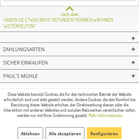
nach oben
HABEN SIE ETWAS NICHT GEFUNDEN? KÖNNEN WIR IHNEN
WEITERHELFEN?
ZAHLUNGSARTEN
SICHER EINKAUFEN
PAUL´S MÜHLE
02361 -23231
Mailkontakt
Facebook
© Paul's Mühle | Inhaber: Christof Paul e.K. | Westring 2 | 45659
Diese Website benutzt Cookies, die für den technischen Betrieb der Website
erforderlich sind und stets gesetzt werden. Andere Cookies, die den Komfort bei
Recklinghausen
Benutzung dieser Website erhöhen, der Direktwerbung dienen oder die
Fax: 02361 -28831 | E-Mail: info@pauls-muehle.de
Interaktion mit anderen Websites und sozialen Netzwerken vereinfachen sollen,
werden nur mit Ihrer Zustimmung gesetzt.
Mehr Informationen
Ablehnen
Alle akzeptieren
Konfigurieren