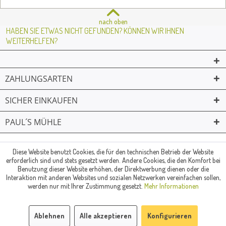
nach oben
HABEN SIE ETWAS NICHT GEFUNDEN? KÖNNEN WIR IHNEN
WEITERHELFEN?
ZAHLUNGSARTEN
SICHER EINKAUFEN
PAUL´S MÜHLE
02361 -23231
Mailkontakt
Facebook
© Paul's Mühle | Inhaber: Christof Paul e.K. | Westring 2 | 45659
Diese Website benutzt Cookies, die für den technischen Betrieb der Website
erforderlich sind und stets gesetzt werden. Andere Cookies, die den Komfort bei
Recklinghausen
Benutzung dieser Website erhöhen, der Direktwerbung dienen oder die
Fax: 02361 -28831 | E-Mail: info@pauls-muehle.de
Interaktion mit anderen Websites und sozialen Netzwerken vereinfachen sollen,
werden nur mit Ihrer Zustimmung gesetzt.
Mehr Informationen
Ablehnen
Alle akzeptieren
Konfigurieren