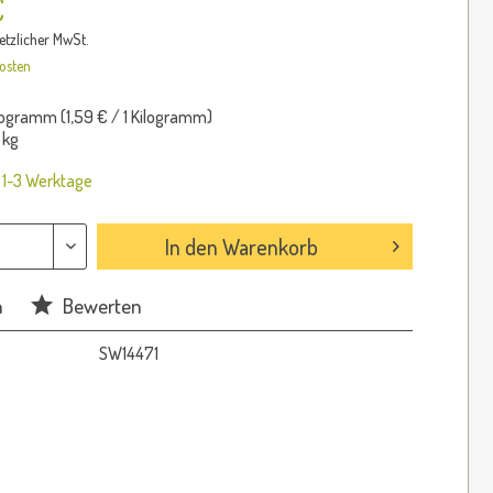
€
setzlicher MwSt.
osten
logramm (
1,59 €
/ 1 Kilogramm)
 kg
: 1-3 Werktage
In den
Warenkorb
n
Bewerten
SW14471