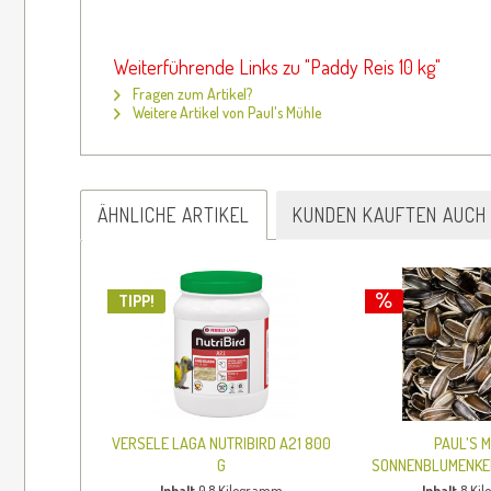
Weiterführende Links zu "Paddy Reis 10 kg"
Fragen zum Artikel?
Weitere Artikel von Paul's Mühle
ÄHNLICHE ARTIKEL
KUNDEN KAUFTEN AUCH
TIPP!
VERSELE LAGA NUTRIBIRD A21 800
PAUL'S 
G
SONNENBLUMENKER
XXL 8.
Inhalt
0.8 Kilogramm
Inhalt
8 Ki