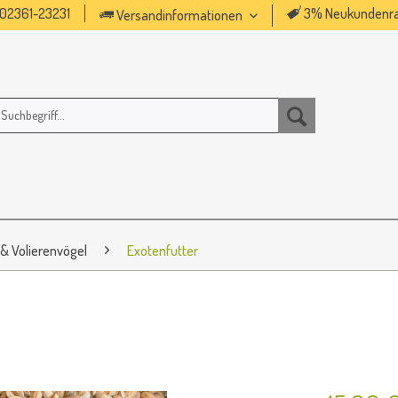
02361-23231
3% Neukundenra
Versandinformationen
 & Volierenvögel
Exotenfutter