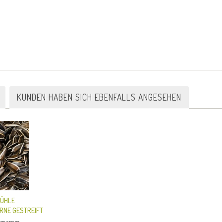
KUNDEN HABEN SICH EBENFALLS ANGESEHEN
MÜHLE
NE GESTREIFT
..
logramm