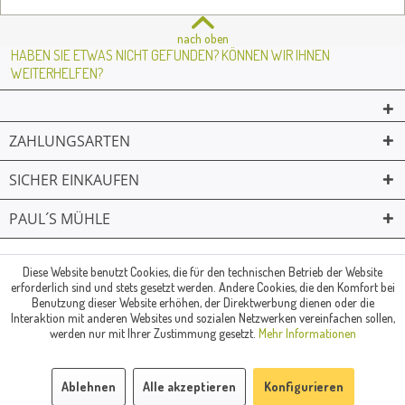
nach oben
HABEN SIE ETWAS NICHT GEFUNDEN? KÖNNEN WIR IHNEN
WEITERHELFEN?
ZAHLUNGSARTEN
SICHER EINKAUFEN
PAUL´S MÜHLE
02361 -23231
Mailkontakt
Facebook
© Paul's Mühle | Inhaber: Christof Paul e.K. | Westring 2 | 45659
Diese Website benutzt Cookies, die für den technischen Betrieb der Website
erforderlich sind und stets gesetzt werden. Andere Cookies, die den Komfort bei
Recklinghausen
Benutzung dieser Website erhöhen, der Direktwerbung dienen oder die
Fax: 02361 -28831 | E-Mail: info@pauls-muehle.de
Interaktion mit anderen Websites und sozialen Netzwerken vereinfachen sollen,
werden nur mit Ihrer Zustimmung gesetzt.
Mehr Informationen
Ablehnen
Alle akzeptieren
Konfigurieren