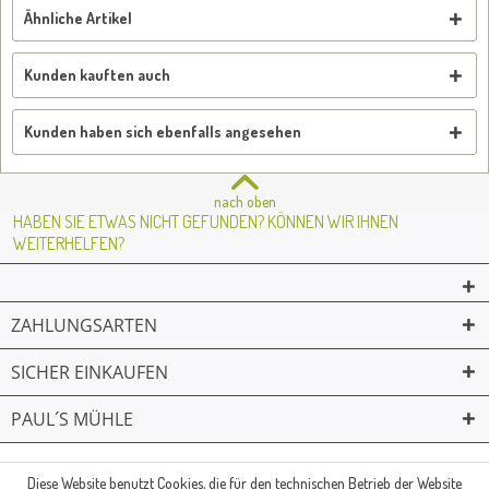
Ähnliche Artikel
Kunden kauften auch
Kunden haben sich ebenfalls angesehen
nach oben
HABEN SIE ETWAS NICHT GEFUNDEN? KÖNNEN WIR IHNEN
WEITERHELFEN?
ZAHLUNGSARTEN
SICHER EINKAUFEN
PAUL´S MÜHLE
02361 -23231
Mailkontakt
Facebook
© Paul's Mühle | Inhaber: Christof Paul e.K. | Westring 2 | 45659
Diese Website benutzt Cookies, die für den technischen Betrieb der Website