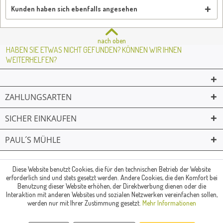
Kunden haben sich ebenfalls angesehen
nach oben
HABEN SIE ETWAS NICHT GEFUNDEN? KÖNNEN WIR IHNEN
WEITERHELFEN?
ZAHLUNGSARTEN
SICHER EINKAUFEN
PAUL´S MÜHLE
02361 -23231
Mailkontakt
Facebook
© Paul's Mühle | Inhaber: Christof Paul e.K. | Westring 2 | 45659
Diese Website benutzt Cookies, die für den technischen Betrieb der Website
erforderlich sind und stets gesetzt werden. Andere Cookies, die den Komfort bei
Recklinghausen
Benutzung dieser Website erhöhen, der Direktwerbung dienen oder die
Fax: 02361 -28831 | E-Mail: info@pauls-muehle.de
Interaktion mit anderen Websites und sozialen Netzwerken vereinfachen sollen,
werden nur mit Ihrer Zustimmung gesetzt.
Mehr Informationen