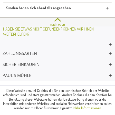
Kunden haben sich ebenfalls angesehen
nach oben
HABEN SIE ETWAS NICHT GEFUNDEN? KÖNNEN WIR IHNEN
WEITERHELFEN?
ZAHLUNGSARTEN
SICHER EINKAUFEN
PAUL´S MÜHLE
02361 -23231
Mailkontakt
Facebook
© Paul's Mühle | Inhaber: Christof Paul e.K. | Westring 2 | 45659
Diese Website benutzt Cookies, die für den technischen Betrieb der Website
erforderlich sind und stets gesetzt werden. Andere Cookies, die den Komfort bei
Recklinghausen
Benutzung dieser Website erhöhen, der Direktwerbung dienen oder die
Fax: 02361 -28831 | E-Mail: info@pauls-muehle.de
Interaktion mit anderen Websites und sozialen Netzwerken vereinfachen sollen,
werden nur mit Ihrer Zustimmung gesetzt.
Mehr Informationen