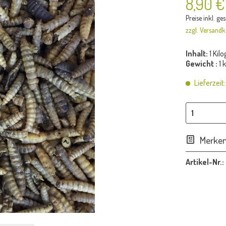
8,90 €
Preise inkl. ge
zzgl. Versandk
Inhalt:
1 Ki
Gewicht :
1 
Lieferzeit
Merke
Artikel-Nr.: