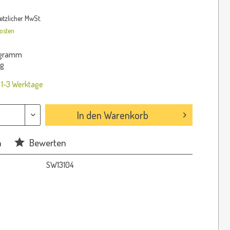
setzlicher MwSt.
osten
logramm
kg
: 1-3 Werktage
In den
Warenkorb
n
Bewerten
SW13104