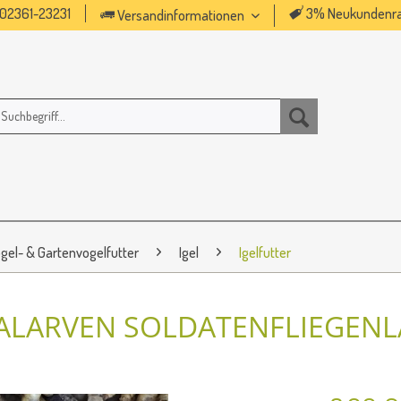
02361-23231
3% Neukundenra
Versandinformationen
gel- & Gartenvogelfutter
Igel
Igelfutter
ALARVEN SOLDATENFLIEGENL