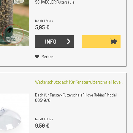
SCHWEGLER Futtersäule
Inhalt
1 Stück
5,95 €
INFO
Merken
Wetterschutzdach für Fensterfutterschale I love...
Dach für Fenster-Futterschale "I love Robins" Modell
00549/6
Inhalt
1 Stück
9,50 €