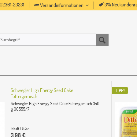
02361-23231
3% Neukundenra
Versandinformationen
Schwegler High Energy Seed Cake
TIPP!
Futtergemisch...
Schwegler High Energy Seed Cake Futtergemisch 340
g 00555/7
Inhalt
1 Stück
3,98 €