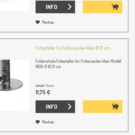
INFO
Merken
Futterteller für Futtersäulen klein Ø 21 cm...
Futterschale Futterteller für Futtersäulen klein Modell
806/0 Ø 21 cm
Inhalt
1 Stück
11,75 €
INFO
Merken