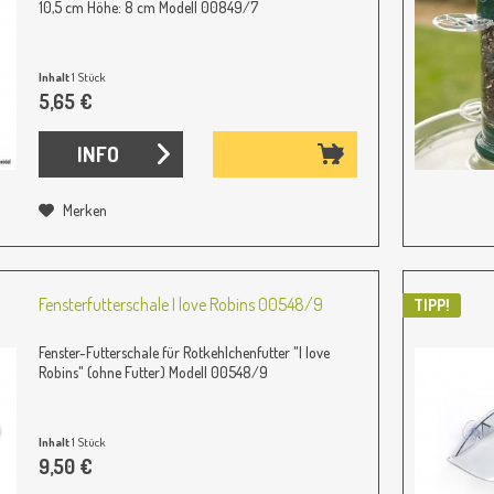
10,5 cm Höhe: 8 cm Modell 00849/7
Inhalt
1 Stück
5,65 €
INFO
Merken
Fensterfutterschale I love Robins 00548/9
TIPP!
Fenster-Futterschale für Rotkehlchenfutter "I love
Robins" (ohne Futter) Modell 00548/9
Inhalt
1 Stück
9,50 €