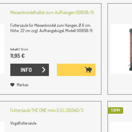
Meisenknödelhalter zum Aufhängen 00858/9
Futtersäule für Meisenknödel zum Hängen, Ø 6 cm,
Höhe: 22 cm zzgl. Aufhängebügel, Modell 00858/9
Inhalt
1 Stück
11,95 €
INFO
Merken
Futtersäule THE ONE mini 0,5 L 00540/3
TIPP!
Vogelfuttersäule