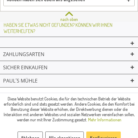
nach oben
HABEN SIE ETWAS NICHT GEFUNDEN? KÖNNEN WIR IHNEN
WEITERHELFEN?
ZAHLUNGSARTEN
SICHER EINKAUFEN
PAUL´S MÜHLE
02361 -23231
Mailkontakt
Facebook
© Paul's Mühle | Inhaber: Christof Paul e.K. | Westring 2 | 45659
Diese Website benutzt Cookies, die für den technischen Betrieb der Website
erforderlich sind und stets gesetzt werden. Andere Cookies, die den Komfort bei
Recklinghausen
Benutzung dieser Website erhöhen, der Direktwerbung dienen oder die
Fax: 02361 -28831 | E-Mail: info@pauls-muehle.de
Interaktion mit anderen Websites und sozialen Netzwerken vereinfachen sollen,
werden nur mit Ihrer Zustimmung gesetzt.
Mehr Informationen
Ablehnen
Alle akzeptieren
Konfigurieren