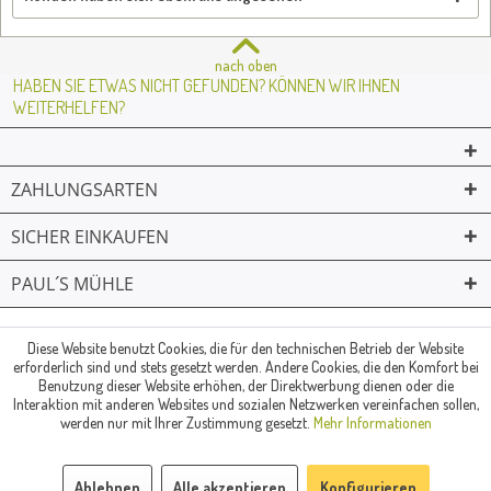
nach oben
HABEN SIE ETWAS NICHT GEFUNDEN? KÖNNEN WIR IHNEN
WEITERHELFEN?
ZAHLUNGSARTEN
SICHER EINKAUFEN
PAUL´S MÜHLE
02361 -23231
Mailkontakt
Facebook
© Paul's Mühle | Inhaber: Christof Paul e.K. | Westring 2 | 45659
Diese Website benutzt Cookies, die für den technischen Betrieb der Website
erforderlich sind und stets gesetzt werden. Andere Cookies, die den Komfort bei
Recklinghausen
Benutzung dieser Website erhöhen, der Direktwerbung dienen oder die
Fax: 02361 -28831 | E-Mail: info@pauls-muehle.de
Interaktion mit anderen Websites und sozialen Netzwerken vereinfachen sollen,
werden nur mit Ihrer Zustimmung gesetzt.
Mehr Informationen
Ablehnen
Alle akzeptieren
Konfigurieren