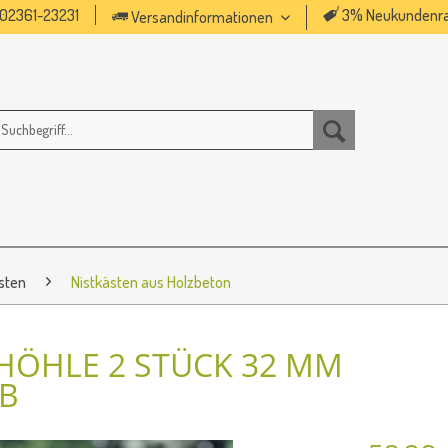
02361-23231
3% Neukundenra
Versandinformationen
sten
Nistkästen aus Holzbeton
HÖHLE 2 STÜCK 32 MM
1B