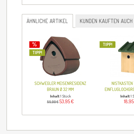
ÄHNLICHE ARTIKEL
KUNDEN KAUFTEN AUCH
TIPP!
TIPP!
SCHWEGLER MEISENRESIDENZ
NISTKASTEN
BRAUN Ø 32 MM
EINFLUGLOCHGRÖ
Inhalt
1 Stück
Inhalt
1 
53,95 €
18,95
55,00 €