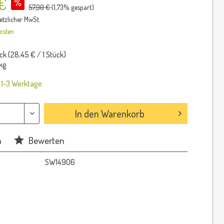
 €
57,90 €
(
1,73
% gespart)
setzlicher MwSt.
osten
ck (
28,45 €
/ 1 Stück)
kg
: 1-3 Werktage
In den
Warenkorb
n
Bewerten
SW14906