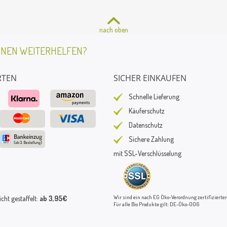
nach oben
HNEN WEITERHELFEN?
RTEN
SICHER EINKAUFEN
Schnelle Lieferung
Käuferschutz
Datenschutz
Sichere Zahlung
mit SSL-Verschlüsselung
Wir sind ein nach EG Öko-Verordnung zertifizierter
ht gestaffelt:
ab 3,95€
Für alle Bio Produkte gilt: DE-Öko-006