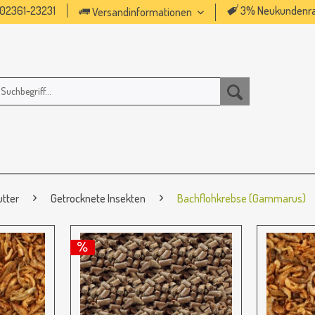
02361-23231
3% Neukundenra
Versandinformationen
utter
Getrocknete Insekten
Bachflohkrebse (Gammarus)