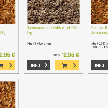
e
Gammarus (Bachflohkrebse) Pellets
Premium Ba
00 g
1 kg
Gammarus g
Inhalt
1 Kilogramm
Inhalt
2.5 Ki
(29,00 € / 1 
12,95 €
12,95 €
17,95 €
INFO
INFO