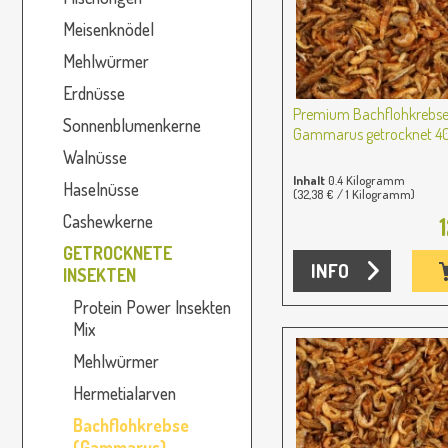
Meisenknödel
Mehlwürmer
Erdnüsse
Premium Bachflohkrebs
Sonnenblumenkerne
Gammarus getrocknet 4
Walnüsse
Inhalt
0.4 Kilogramm
Haselnüsse
(32,38 € / 1 Kilogramm)
Cashewkerne
GETROCKNETE
INFO
INSEKTEN
Protein Power Insekten
Mix
Mehlwürmer
Hermetialarven
Bachflohkrebse
(Gammarus)