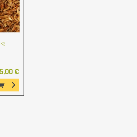
e
 kg
5,00 €