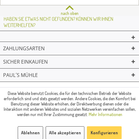
nach oben
HABEN SIE ETWAS NICHT GEFUNDEN? KÖNNEN WIR IHNEN
WEITERHELFEN?
ZAHLUNGSARTEN
SICHER EINKAUFEN
PAUL´S MÜHLE
02361 -23231
Mailkontakt
Facebook
© Paul's Mühle | Inhaber: Christof Paul e.K. | Westring 2 | 45659
Diese Website benutzt Cookies, die für den technischen Betrieb der Website
erforderlich sind und stets gesetzt werden. Andere Cookies, die den Komfort bei
Recklinghausen
Benutzung dieser Website erhöhen, der Direktwerbung dienen oder die
Fax: 02361 -28831 | E-Mail: info@pauls-muehle.de
Interaktion mit anderen Websites und sozialen Netzwerken vereinfachen sollen,
werden nur mit Ihrer Zustimmung gesetzt.
Mehr Informationen
Ablehnen
Alle akzeptieren
Konfigurieren