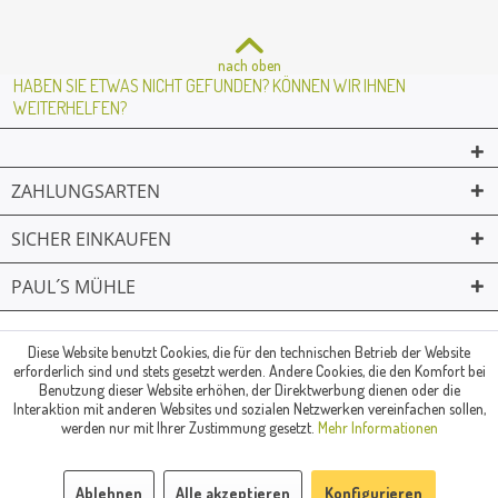
nach oben
HABEN SIE ETWAS NICHT GEFUNDEN? KÖNNEN WIR IHNEN
WEITERHELFEN?
ZAHLUNGSARTEN
SICHER EINKAUFEN
PAUL´S MÜHLE
02361 -23231
Mailkontakt
Facebook
© Paul's Mühle | Inhaber: Christof Paul e.K. | Westring 2 | 45659
Diese Website benutzt Cookies, die für den technischen Betrieb der Website
erforderlich sind und stets gesetzt werden. Andere Cookies, die den Komfort bei
Recklinghausen
Benutzung dieser Website erhöhen, der Direktwerbung dienen oder die
Fax: 02361 -28831 | E-Mail: info@pauls-muehle.de
Interaktion mit anderen Websites und sozialen Netzwerken vereinfachen sollen,
werden nur mit Ihrer Zustimmung gesetzt.
Mehr Informationen
Ablehnen
Alle akzeptieren
Konfigurieren