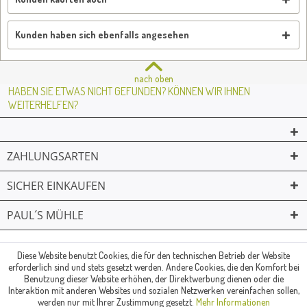
Kunden haben sich ebenfalls angesehen
nach oben
HABEN SIE ETWAS NICHT GEFUNDEN? KÖNNEN WIR IHNEN
WEITERHELFEN?
ZAHLUNGSARTEN
SICHER EINKAUFEN
PAUL´S MÜHLE
02361 -23231
Mailkontakt
Facebook
© Paul's Mühle | Inhaber: Christof Paul e.K. | Westring 2 | 45659
Diese Website benutzt Cookies, die für den technischen Betrieb der Website
erforderlich sind und stets gesetzt werden. Andere Cookies, die den Komfort bei
Recklinghausen
Benutzung dieser Website erhöhen, der Direktwerbung dienen oder die
Fax: 02361 -28831 | E-Mail: info@pauls-muehle.de
Interaktion mit anderen Websites und sozialen Netzwerken vereinfachen sollen,
werden nur mit Ihrer Zustimmung gesetzt.
Mehr Informationen