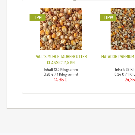
TIPP!
TIPP!
PAUL'S MÜHLE TAUBENFUTTER
MATADOR PREMIUM 
CLASSIC 12,5 KG
Inhalt
12.5 Kilogramm
Inhalt
20 K
(1,20 € / 1 Kilogramm)
(1,24 € / 1 K
14,95 €
24,75