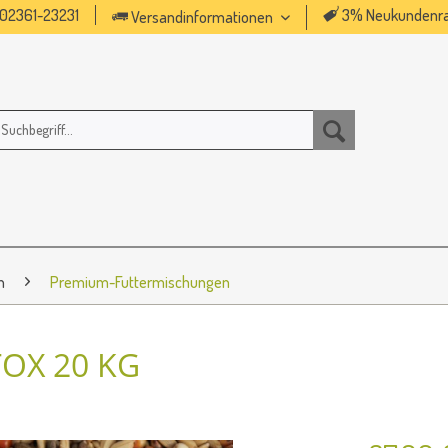
02361-23231
3% Neukundenra
Versandinformationen
n
Premium-Futtermischungen
OX 20 KG