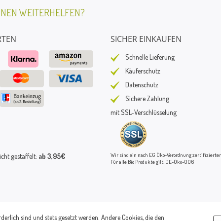
HNEN WEITERHELFEN?
RTEN
SICHER EINKAUFEN
Schnelle Lieferung
Käuferschutz
Datenschutz
Sichere Zahlung
mit SSL-Verschlüsselung
Wir sind ein nach EG Öko-Verordnung zertifizierter
ht gestaffelt:
ab 3,95€
Für alle Bio Produkte gilt: DE-Öko-006
rderlich sind und stets gesetzt werden. Andere Cookies, die den
© Paul's Mühle | Inhaber: Christof Paul e.K. | Westring 2 | 45659 Recklinghausen