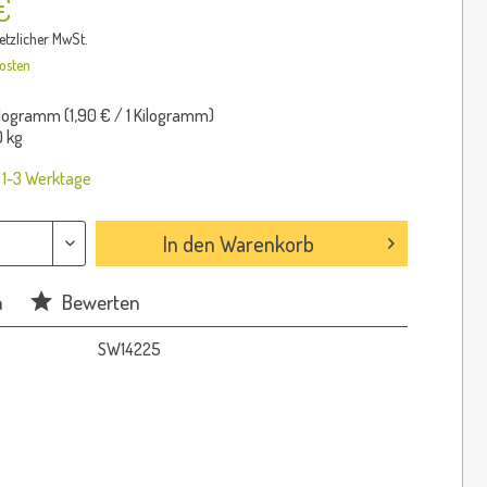
€
setzlicher MwSt.
osten
ilogramm (
1,90 €
/ 1 Kilogramm)
 kg
: 1-3 Werktage
In den
Warenkorb
n
Bewerten
SW14225