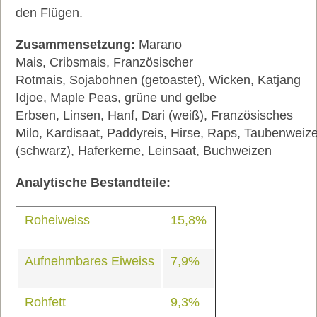
den Flügen.
Zusammensetzung:
Marano
Mais,
Cribsmais,
Französischer
Rotmais,
Sojabohnen (getoastet),
Wicken,
Katjang
Idjoe,
Maple Peas, g
rüne und gelbe
Erbsen,
Linsen,
Hanf,
Dari (weiß),
Französisches
Milo,
Kardisaat,
Paddyreis,
Hirse,
Raps,
Taubenweiz
(schwarz),
Haferkerne,
Leinsaat,
Buchweizen
Analytische Bestandteile:
Roheiweiss
15,8%
Aufnehmbares Eiweiss
7,9%
Rohfett
9,3%