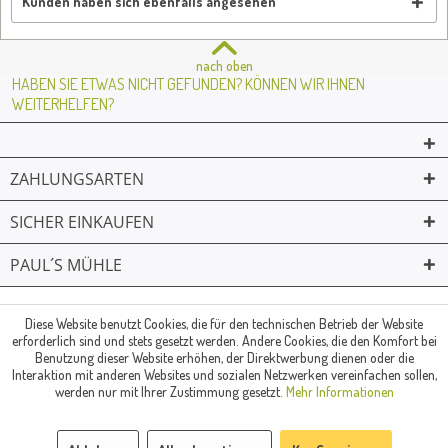
Kunden haben sich ebenfalls angesehen
nach oben
HABEN SIE ETWAS NICHT GEFUNDEN? KÖNNEN WIR IHNEN
WEITERHELFEN?
ZAHLUNGSARTEN
SICHER EINKAUFEN
PAUL´S MÜHLE
02361 -23231
Mailkontakt
Facebook
© Paul's Mühle | Inhaber: Christof Paul e.K. | Westring 2 | 45659
Diese Website benutzt Cookies, die für den technischen Betrieb der Website
erforderlich sind und stets gesetzt werden. Andere Cookies, die den Komfort bei
Recklinghausen
Benutzung dieser Website erhöhen, der Direktwerbung dienen oder die
Fax: 02361 -28831 | E-Mail: info@pauls-muehle.de
Interaktion mit anderen Websites und sozialen Netzwerken vereinfachen sollen,
werden nur mit Ihrer Zustimmung gesetzt.
Mehr Informationen