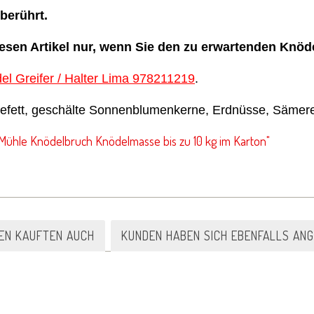
nberührt.
diesen Artikel nur, wenn Sie den zu erwartenden Knö
el Greifer / Halter Lima 978211219
.
fett, geschälte Sonnenblumenkerne, Erdnüsse, Sämerei
ühle Knödelbruch Knödelmasse bis zu 10 kg im Karton"
EN KAUFTEN AUCH
KUNDEN HABEN SICH EBENFALLS AN