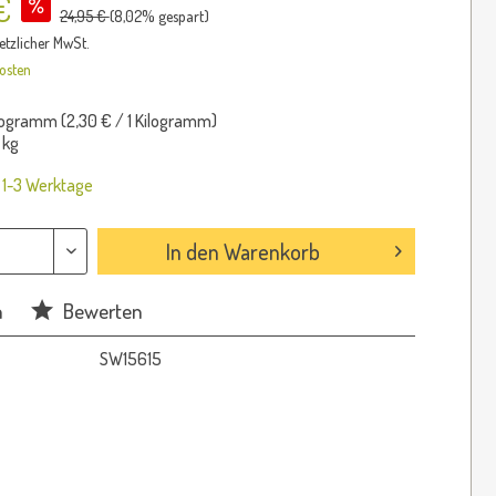
€
24,95 €
(
8,02
% gespart)
setzlicher MwSt.
osten
logramm (
2,30 €
/ 1 Kilogramm)
 kg
: 1-3 Werktage
In den
Warenkorb
n
Bewerten
SW15615