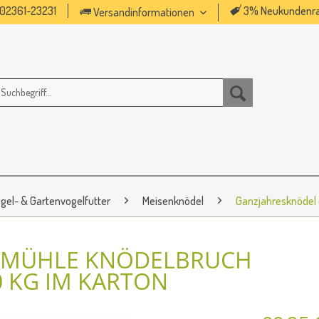
02361-23231
3% Neukundenra
Versandinformationen
gel- & Gartenvogelfutter
Meisenknödel
Ganzjahresknödel
 MÜHLE KNÖDELBRUCH
0 KG IM KARTON